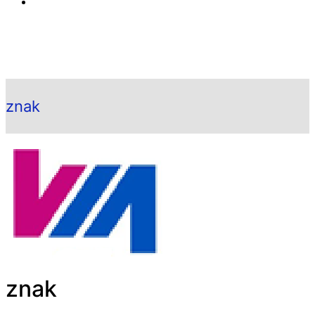
znak
znak