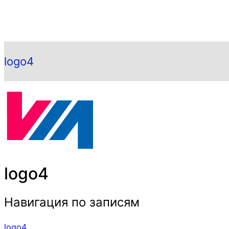
logo4
logo4
Навигация по записям
logo4