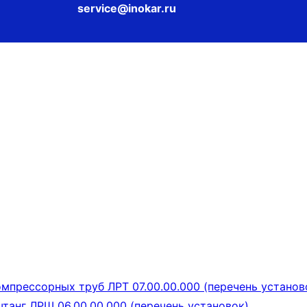
service@inokar.ru
мпрессорных труб ЛРТ 07.00.00.000 (перечень установ
танг ЛРШ 06.00.00.000 (перечень установок)