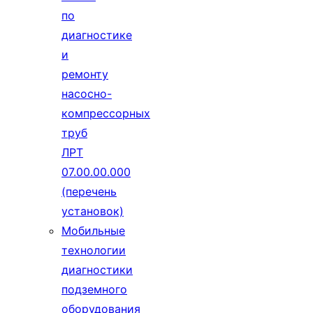
по
диагностике
и
ремонту
насосно-
компрессорных
труб
ЛРТ
07.00.00.000
(перечень
установок)
Мобильные
технологии
диагностики
подземного
оборудования