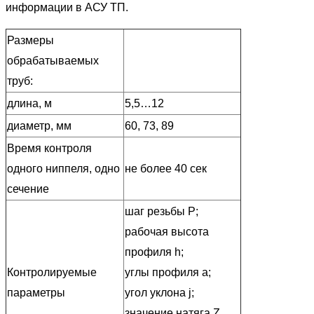
информации в АСУ ТП.
Размеры
обрабатываемых
труб:
длина, м
5,5…12
диаметр, мм
60, 73, 89
Время контроля
одного ниппеля, одно
не более 40 сек
сечение
шаг резьбы Р;
рабочая высота
профиля h;
Контролируемые
углы профиля a;
параметры
угол уклона j;
значение натяга Z