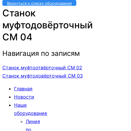
Вернуться к списку оборудования
Станок
муфтодовёрточный
СМ 04
Навигация по записям
Станок муфтоотвёрточный СМ 02
Станок муфтодовёрточный СМ 03
Главная
Новости
Наше
оборудование
Линия
по