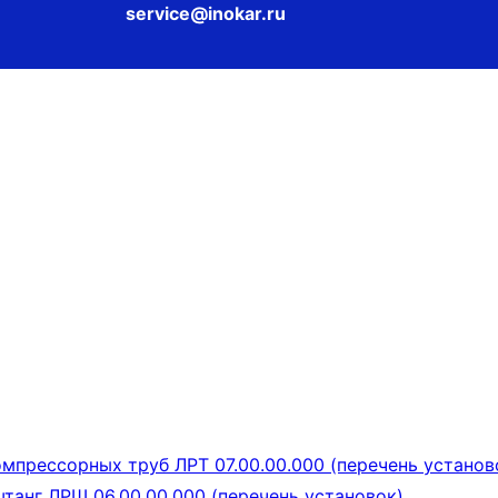
service@inokar.ru
мпрессорных труб ЛРТ 07.00.00.000 (перечень установ
танг ЛРШ 06.00.00.000 (перечень установок)