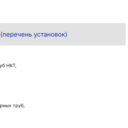
(перечень установок)
уб НКТ,
рных труб,