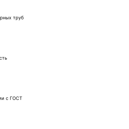
орных труб
сть
ии с ГОСТ