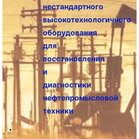
нестандартного
высокотехнологичного
оборудования
для
восстановления
и
диагностики
нефтепромысловой
техники