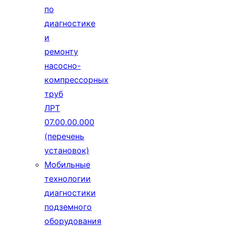
по
диагностике
и
ремонту
насосно-
компрессорных
труб
ЛРТ
07.00.00.000
(перечень
установок)
Мобильные
технологии
диагностики
подземного
оборудования